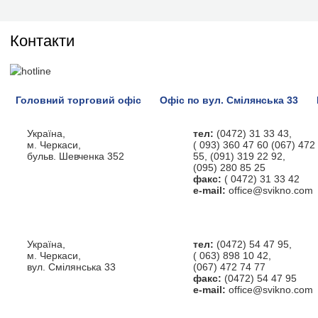
Контакти
Головний торговий офіс
Офіс по вул. Смілянська 33
Україна,
тел:
(0472) 31 33 43
,
м. Черкаси,
( 093) 360 47 60 (067) 472
бульв. Шевченка 352
55, (091) 319 22 92
,
(095) 280 85 25
факс:
( 0472) 31 33 42
e-mail:
office@svikno.com
Україна,
тел:
(0472) 54 47 95
,
м. Черкаси,
( 063) 898 10 42
,
вул. Смілянська 33
(067) 472 74 77
факс:
(0472) 54 47 95
e-mail:
office@svikno.com