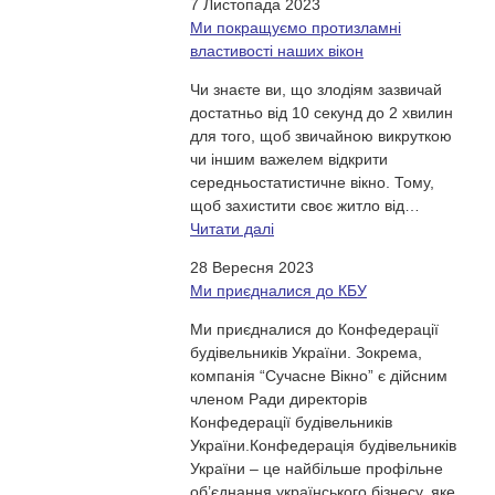
7 Листопада 2023
Ми покращуємо протизламні
властивості наших вікон
Чи знаєте ви, що злодіям зазвичай
достатньо від 10 секунд до 2 хвилин
для того, щоб звичайною викруткою
чи іншим важелем відкрити
середньостатистичне вікно. Тому,
щоб захистити своє житло від…
Читати далі
28 Вересня 2023
Ми приєдналися до КБУ
Ми приєдналися до Конфедерації
будівельників України. Зокрема,
компанія “Сучасне Вікно” є дійсним
членом Ради директорів
Конфедерації будівельників
України.Конфедерація будівельників
України – це найбільше профільне
об’єднання українського бізнесу, яке