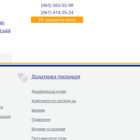
(063) 563-02-88
(067) 474-25-24
Як замовити вікна
Додаткова продукція
Дизайнерські ручки
Комплекти по погляду за
чі
вікнами
нальні
Підвіконня
Відливи та козирки
Протимоскітні сітки