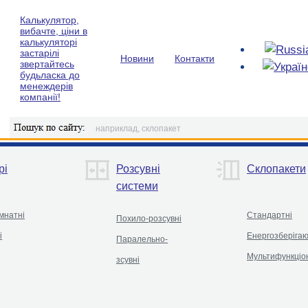
Калькулятор,
вибачте, ціни в
калькуляторі
застарілі
Новини
Контакти
звертайтесь
будьласка до
менеждерів
компанії!
рі
Розсувні
Склопакети
системи
мнатні
Стандартні
Похило-розсувні
і
Енергозберігаю
Паралельно-
Мультифункціо
зсувні