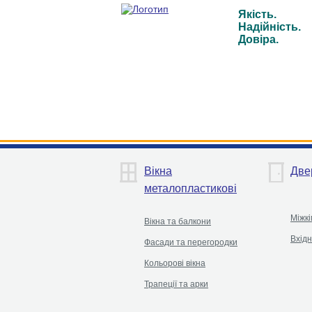
Якість.
Надійність.
Довіра.
Вікна
Две
металопластикові
Міжкі
Вікна та балкони
Вхідн
Фасади та перегородки
Кольорові вікна
Трапеції та арки