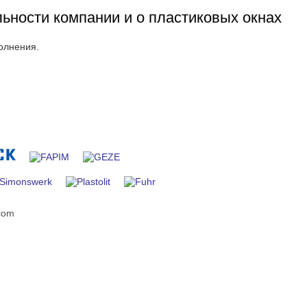
льности компании и о пластиковых окнах
олнения.
com