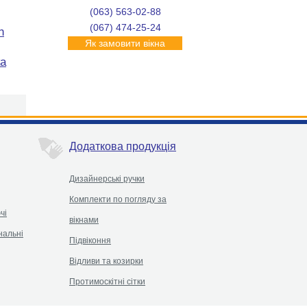
(063) 563-02-88
(067) 474-25-24
Як замовити вікна
Додаткова продукція
Дизайнерські ручки
Комплекти по погляду за
чі
вікнами
нальні
Підвіконня
Відливи та козирки
Протимоскітні сітки