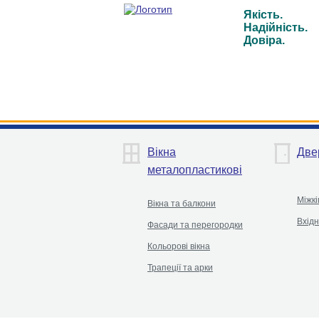
Якість.
Надійність.
Довіра.
Вікна
Две
металопластикові
Міжкі
Вікна та балкони
Вхідн
Фасади та перегородки
Кольорові вікна
Трапеції та арки