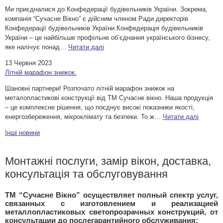
Ми приєдналися до Конфедерації будівельників України. Зокрема,
компанія “Сучасне Вікно” є дійсним членом Ради директорів
Конфедерації будівельників України.Конфедерація будівельників
України – це найбільше профільне об’єднання українського бізнесу,
яке налічує понад…
Читати далі
13 Червня 2023
Літній марафон знижок.
Шановні партнери! Розпочато літній марафон знижок на
металопластикові конструкції від ТМ Сучасне вікно. Наша продукція
– це комплексне рішення, що поєднує високі показники якості,
енергозбереження, мікроклімату та безпеки. То ж…
Читати далі
Iншi новини
Монтажні послуги, замір вікон, доставка,
консультація та обслуговування
ТМ “Сучасне Вікно” осуществляет полный спектр услуг,
связанных с изготовлением и реализацией
металлопластиковых светопрозрачных конструкций, от
консультации до послегарантийного обслуживания: