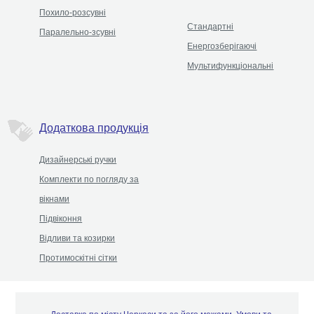
Похило-розсувні
Стандартні
Паралельно-зсувні
Енергозберігаючі
Мультифункціональні
Додаткова продукція
Дизайнерські ручки
Комплекти по погляду за
вікнами
Підвіконня
Відливи та козирки
Протимоскітні сітки