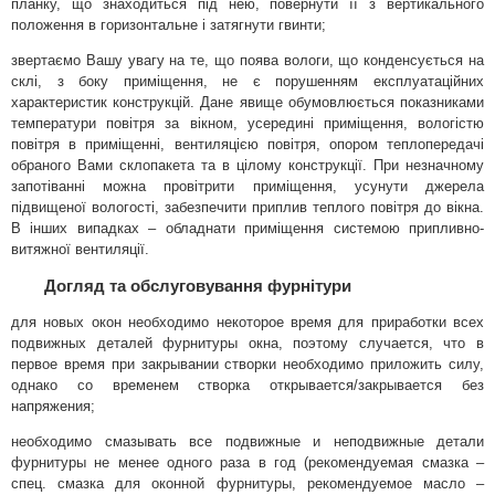
планку, що знаходиться під нею, повернути її з вертикального
положення в горизонтальне і затягнути гвинти;
звертаємо Вашу увагу на те, що поява вологи, що конденсується на
склі, з боку приміщення, не є порушенням експлуатаційних
характеристик конструкцій.
Дане явище обумовлюється показниками
температури повітря за вікном, усередині приміщення, вологістю
повітря в приміщенні, вентиляцією повітря, опором теплопередачі
обраного Вами склопакета та в цілому конструкції.
При незначному
запотіванні можна провітрити приміщення, усунути джерела
підвищеної вологості, забезпечити приплив теплого повітря до вікна.
В інших випадках – обладнати приміщення системою припливно-
витяжної вентиляції.
Догляд та обслуговування фурнітури
для новых окон необходимо некоторое время для приработки всех
подвижных деталей фурнитуры окна, поэтому случается, что в
первое время при закрывании створки необходимо приложить силу,
однако со временем створка открывается/закрывается без
напряжения;
необходимо смазывать все подвижные и неподвижные детали
фурнитуры не менее одного раза в год (рекомендуемая смазка –
спец. смазка для оконной фурнитуры, рекомендуемое масло –