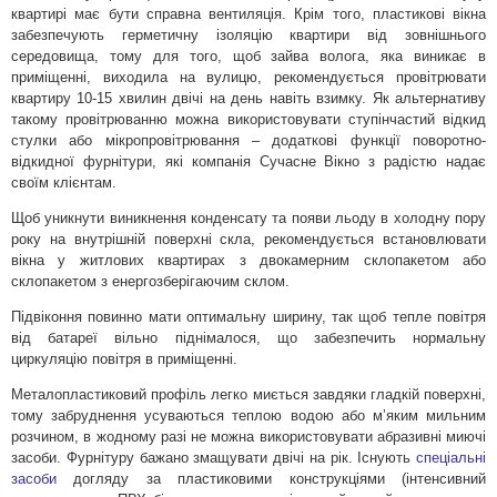
квартирі має бути справна вентиляція.
Крім того, пластикові вікна
забезпечують герметичну ізоляцію квартири від зовнішнього
середовища, тому для того, щоб зайва волога, яка виникає в
приміщенні, виходила на вулицю, рекомендується провітрювати
квартиру 10-15 хвилин двічі на день навіть взимку.
Як альтернативу
такому провітрюванню можна використовувати ступінчастий відкид
стулки або мікропровітрювання – додаткові функції поворотно-
відкидної фурнітури, які компанія Сучасне Вікно з радістю надає
своїм клієнтам.
Щоб уникнути виникнення конденсату та появи льоду в холодну пору
року на внутрішній поверхні скла, рекомендується встановлювати
вікна у житлових квартирах з двокамерним склопакетом або
склопакетом з енергозберігаючим склом.
Підвіконня повинно мати оптимальну ширину, так щоб тепле повітря
від батареї вільно піднімалося, що забезпечить нормальну
циркуляцію повітря в приміщенні.
Металопластиковий профіль легко миється завдяки гладкій поверхні,
тому забруднення усуваються теплою водою або м’яким мильним
розчином, в жодному разі не можна використовувати абразивні миючі
засоби.
Фурнітуру бажано змащувати двічі на рік.
Існують
спеціальні
засоби
догляду за пластиковими конструкціями (інтенсивний