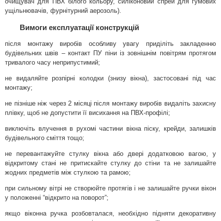
очищувач для ПВХ білого кольору, силіконовий спрей для гумових
ущільнювачів, фурнітурний аерозоль).
Вимоги експлуатації конструкцій
після монтажу виробів особливу увагу приділіть закладенню
будівельних швів – контакт ПУ піни із зовнішнім повітрям протягом
тривалого часу неприпустимий;
не видаляйте розпірні колодки (знизу вікна), застосовані під час
монтажу;
не пізніше ніж через 2 місяці після монтажу виробів видаліть захисну
плівку, щоб не допустити її висихання на ПВХ-профілі;
виключіть влучення в рухомі частини вікна піску, крейди, залишків
будівельного сміття тощо;
не перевантажуйте стулку вікна або двері додатковою вагою, у
відкритому стані не притискайте стулку до стіни та не залишайте
жодних предметів між стулкою та рамою;
при сильному вітрі не створюйте протягів і не залишайте ручки вікон
у положенні “відкрито на поворот”;
якщо віконна ручка розбовталася, необхідно підняти декоративну