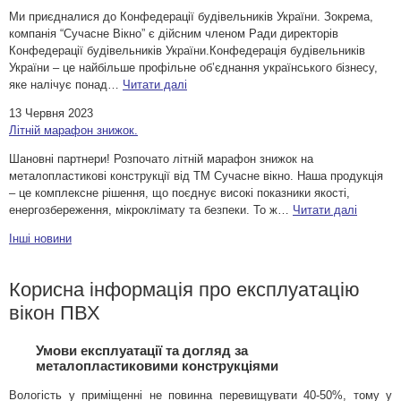
Ми приєдналися до Конфедерації будівельників України. Зокрема,
компанія “Сучасне Вікно” є дійсним членом Ради директорів
Конфедерації будівельників України.Конфедерація будівельників
України – це найбільше профільне об’єднання українського бізнесу,
яке налічує понад…
Читати далі
13 Червня 2023
Літній марафон знижок.
Шановні партнери! Розпочато літній марафон знижок на
металопластикові конструкції від ТМ Сучасне вікно. Наша продукція
– це комплексне рішення, що поєднує високі показники якості,
енергозбереження, мікроклімату та безпеки. То ж…
Читати далі
Iншi новини
Корисна інформація про експлуатацію
вікон ПВХ
Умови експлуатації та догляд за
металопластиковими конструкціями
Вологість у приміщенні не повинна перевищувати 40-50%, тому у