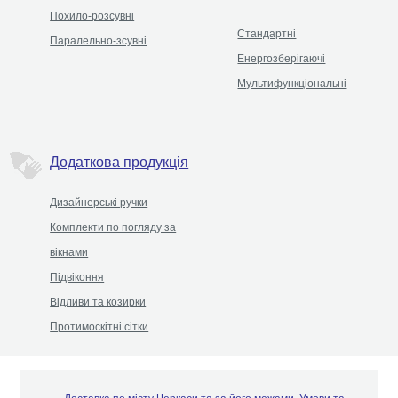
Похило-розсувні
Стандартні
Паралельно-зсувні
Енергозберігаючі
Мультифункціональні
Додаткова продукція
Дизайнерські ручки
Комплекти по погляду за
вікнами
Підвіконня
Відливи та козирки
Протимоскітні сітки