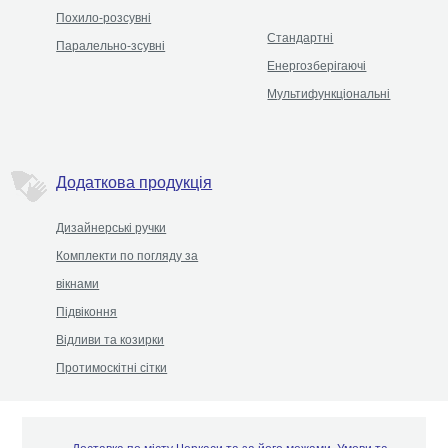
Похило-розсувні
Стандартні
Паралельно-зсувні
Енергозберігаючі
Мультифункціональні
Додаткова продукція
Дизайнерські ручки
Комплекти по погляду за
вікнами
Підвіконня
Відливи та козирки
Протимоскітні сітки